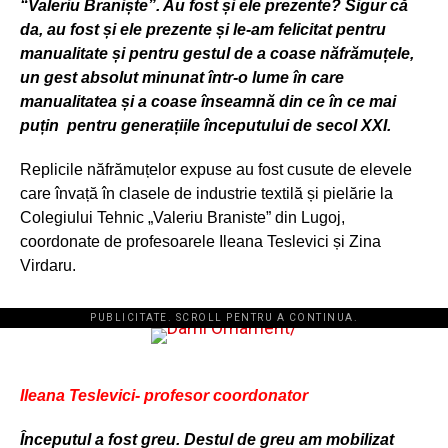
“Valeriu Brani
ște
”
. Au fost și ele prezente
? Sigur c
ă
da, au fost și ele prezente și le-am felicitat pentru
manualitate și pentru gestul de a coase năfrămuțele,
un gest absolut minunat într-o lume în care
manualitatea și a coase înseamnă din ce în ce mai
puțin pentru generațiile începutului de secol XXI.
Replicile năfrămuțelor expuse au fost cusute de elevele
care învață în clasele de industrie textilă și pielărie la
Colegiului Tehnic „Valeriu Braniste” din Lugoj,
coordonate de profesoarele Ileana Teslevici și Zina
Virdaru.
PUBLICITATE. SCROLL PENTRU A CONTINUA.
Ileana Teslevici- profesor coordonator
Începutul a fost greu. Destul de greu am mobilizat