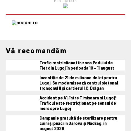
PUBLICITATE
Vă recomandăm
Trafic restricționat în zona Podului de
Fier din Lugoj în perioada 10 – 11 august
Investiție de 21 de milioane de lei pentru
Lugoj. Se modernizează centrul pietonal
tronsonul II și cartierul I.C. Drăgan
Accident pe A1, între Timișoara și Lugoj!
Traficul este restricționat pe sensul de
mers spre Lugoj
Campanie gratuită de sterilizare pentru
câini și pisici în Darova și Nădrag, în
august 2026