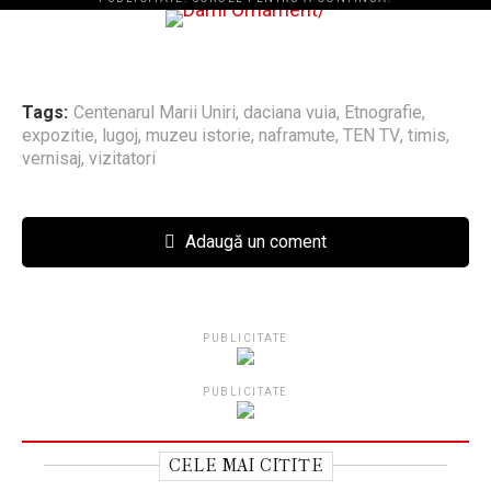
Tags:
Centenarul Marii Uniri
,
daciana vuia
,
Etnografie
,
expozitie
,
lugoj
,
muzeu istorie
,
naframute
,
TEN TV
,
timis
,
vernisaj
,
vizitatori
Adaugă un coment
PUBLICITATE
PUBLICITATE
CELE MAI CITITE