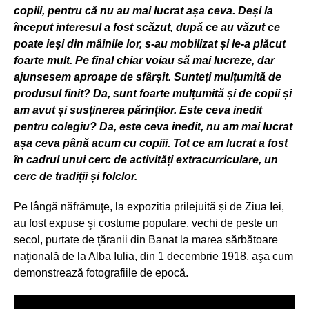
copiii, pentru că nu au mai lucrat așa ceva. Deși la
început interesul a fost scăzut, după ce au văzut ce
poate ieși din mâinile lor, s-au mobilizat și le-a plăcut
foarte mult. Pe final chiar voiau să mai lucreze, dar
ajunsesem aproape de sfârșit. Sunteți mulțumită de
produsul finit? Da, sunt foarte mulțumită și de copii și
am avut și susținerea părinților. Este ceva inedit
pentru colegiu
? Da, este ceva inedit, nu am mai lucrat
a
șa ceva până acum cu copiii. Tot ce am lucrat a fost
în cadrul unui cerc de activități extracurriculare, un
cerc de tradiții și folclor.
Pe lângă năfrămuţe, la expozitia prilejuită și de Ziua Iei,
au fost expuse şi costume populare, vechi de peste un
secol, purtate de ţăranii din Banat la marea sărbătoare
naţională de la Alba Iulia, din 1 decembrie 1918, aşa cum
demonstrează fotografiile de epocă.