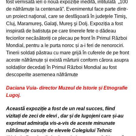
fost vernisată ieri o nouă expoziție inedită, intitulată „100
de năfrămuțe la centenară”. Evenimentul face parte dintr-
un proiect naţional, care se desfăşoară în judeţele Timiş,
Cluj, Maramureş, Galaţi, Mureş şi Dolj. Expoziția a fost
inspirată de batistuța pe care tinerele fete o dădeau
feciorilor necăsătoriți ce plecau pe front în Primul Război
Mondial, pentru a le purta noroc și a-i feri de nenorociri.
Tinerii soldați păstrau cu mare grijă în cuferele de pe front
aceste năfrămuțe și există mărturii conform cărora asupra
soldaților decedați în Primul Război Mondial au fost
descoperite asemenea năfrămuțe
Daciana Vuia- director Muzeul de Istorie și Etnografie
Lugoj.
Aceast
ă expoziție a fost de un real succes, fiind
vizitați de zeci de elevi , dar și de lugojeni care și-au
exprimat admirația vis-a-vis de aceste minunate
năfrămuțe cusuțe de elevele Colegiului Tehnic