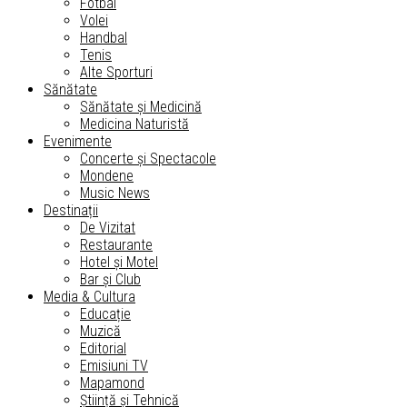
Fotbal
Volei
Handbal
Tenis
Alte Sporturi
Sănătate
Sănătate și Medicină
Medicina Naturistă
Evenimente
Concerte și Spectacole
Mondene
Music News
Destinații
De Vizitat
Restaurante
Hotel și Motel
Bar și Club
Media & Cultura
Educație
Muzică
Editorial
Emisiuni TV
Mapamond
Știință și Tehnică