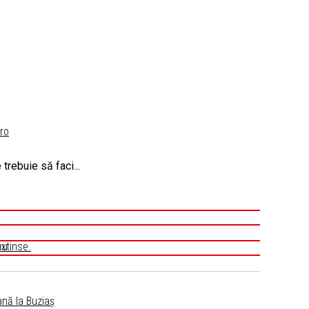
ro
trebuie să faci...
su
extinse.
ană la Buziaș