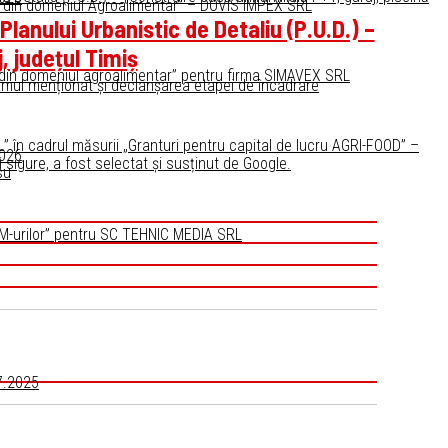
lor din domeniul Agroalimentar” – DOVIS IMPEX SRL
anului Urbanistic de Detaliu (P.U.D.) –
j, județul Timiș
lor din domeniul agroalimentar” pentru firma SIMAVEX SRL
amul menționat și declanșarea etapei de încadrare
 în cadrul măsurii „Granturi pentru capital de lucru AGRI-FOOD” –
2026
i sigure, a fost selectat și susținut de Google.
su
 IMM-urilor” pentru SC TEHNIC MEDIA SRL
07.2025