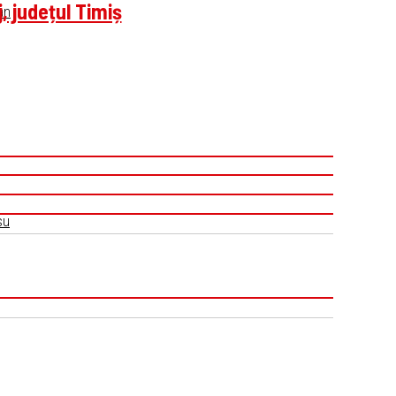
j, județul Timiș
an
su