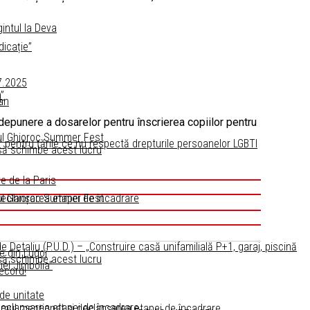
intul la Deva
icație”
07.2025
”
an
e
depunere a dosarelor pentru înscrierea copiilor pentru
tul Ghioroc Summer Fest
entru ţările ce nu respectă drepturile persoanelor LGBTI
 să schimbe acest lucru
e de la Paris
 declanșarea etapei de încadrare
tul Ghioroc Summer Fest
Detaliu (P.U.D.) – „Construire casă unifamilială P+1, garaj, piscină
e din Lugoj
 să schimbe acest lucru
el Jimbolia”
record!
 de unitate
 declanșarea etapei de încadrare
amul menționat și declanșarea etapei de încadrare