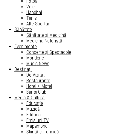
Fotbal
Volei
Handbal
Tenis
Alte Sporturi
Sănătate
Sănătate și Medicină
Medicina Naturistă
Evenimente
Concerte și Spectacole
Mondene
Music News
Destinații
De Vizitat
Restaurante
Hotel și Motel
Bar și Club
Media & Cultura
Educație
Muzică
Editorial
Emisiuni TV
Mapamond
Știință și Tehnică