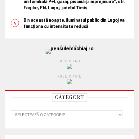
unifamilială P+1, garaj, piscină și împrejmuire”, str.
Fagilor, FN, Lugoj, județul Timiș
Din această noapte, iluminatul public din Lugoj va
funcționa cu intensitate redusă
PUBLICITATE
PUBLICITATE
PUBLICITATE
CATEGORII
C
a
t
e
g
o