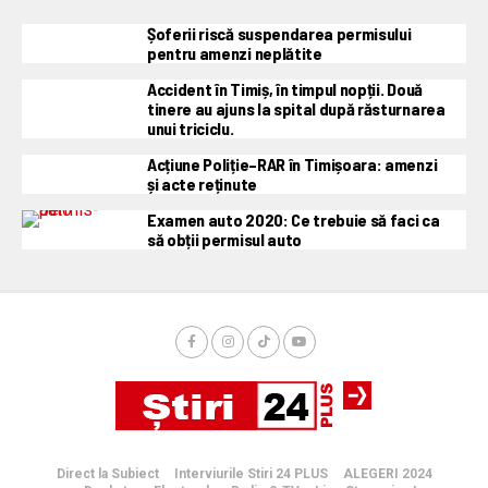
Șoferii riscă suspendarea permisului
pentru amenzi neplătite
Accident în Timiș, în timpul nopții. Două
tinere au ajuns la spital după răsturnarea
unui triciclu.
Acțiune Poliție–RAR în Timișoara: amenzi
și acte reținute
Examen auto 2020: Ce trebuie să faci ca
să obții permisul auto
Direct la Subiect
Interviurile Stiri 24 PLUS
ALEGERI 2024