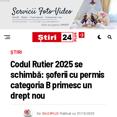
ȘTIRI
Codul Rutier 2025 se
schimbă: șoferii cu permis
categoria B primesc un
drept nou
De
Stiri24PLUS
Publicat cu
07/10/2025