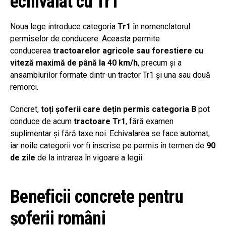
echivalat cu Tr1
Noua lege introduce categoria
Tr1
în nomenclatorul
permiselor de conducere. Aceasta permite
conducerea
tractoarelor agricole sau forestiere cu
viteză maximă de până la 40 km/h
, precum și a
ansamblurilor formate dintr-un tractor Tr1 și una sau două
remorci.
Concret,
toți șoferii care dețin permis categoria B
pot
conduce de acum
tractoare Tr1
, fără examen
suplimentar și fără taxe noi. Echivalarea se face automat,
iar noile categorii vor fi înscrise pe permis în termen de
90
de zile
de la intrarea în vigoare a legii.
Beneficii concrete pentru
șoferii români